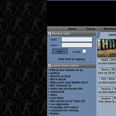
Home
Forum
Members
Member login
dem
login:
pass:
cookie
click here to signup
•
VhKh | POV
no description
Latest forum topics
•
Storm | PO
»
Heb je iets nieuws en je..
Ace op 16:00 a
»
peiling
»
Darwin vs God
»
We're Back!
•
FST | POV
»
Weer eens naar Walibi ofzo!
no description
»
IRC Channel :D
»
leuks van de drome site
•
imation | 
»
cspromod
no description
»
Stats
»
Lets Hyve
•
imation | 
»
Wat luister je nu Topic (2)
This demo is 
»
Lan algemeen
»
Grappige shit topic!!
»
Lanparty het vervolg
»
Karten