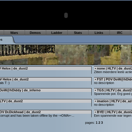
Wars
Demos
Ladder
Stats
Links
IRC
os
 Helox | de_dust2
•
none | HLTV | de_dust
Zitten meerdere leete acties
V Helox | de_dust2
•
FST | POV DoW@hDidd
ls T :)
no description
 DoW@hDiddy | de_inferno
•
TGS | HLTV | de_dust2
Spannende pot. Erg goed g
HLTV | de_dust2
•
imation | HLTV | de_az
no description
POV Dr.Dickhead | de_dust2
•
BYE! | HLTV | de_dust2
corrupt and has been taken offline by the -=OMA=-...
Een spannende war tegen ee
pages:
1
2
3