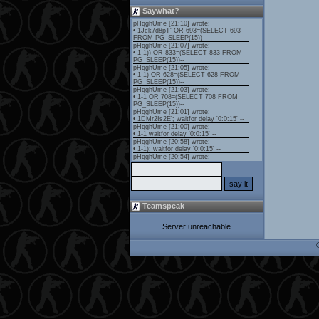
Saywhat?
Teamspeak
Server unreachable