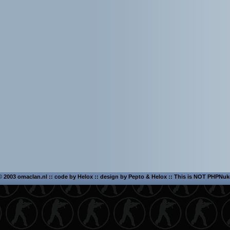
©
2003 omaclan.nl :: code by
Helox
:: design by
Pepto
&
Helox
:: This is NOT PHPNuk