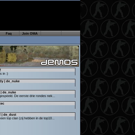
Faq
Join OMA
2
 in :)
y | de_nuke
 | de_nuke
espeeld. De eerste drie rondes nek...
tec
 | de_dust
n top clan (zij hebben in de top10...